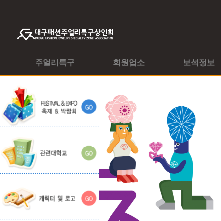
주얼리특구
회원업소
보석정보