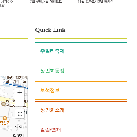
Quick Link
주얼리축제
상인회동정
5
보석정보
상인회소개
칼럼/연재
길찾기