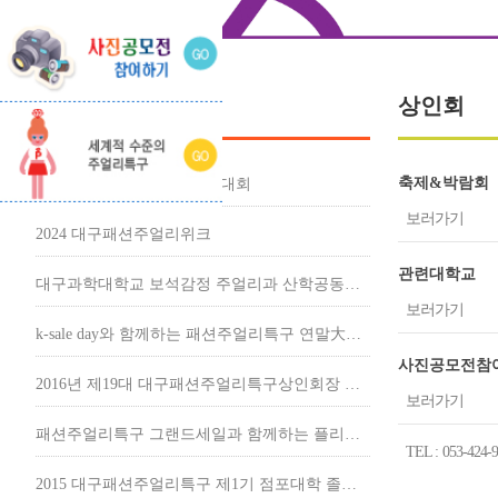
알림존
상인회
축제&박람회
2024 미즈 주얼리모델 선발대회
보러가기
2024 대구패션주얼리위크
관련대학교
대구과학대학교 보석감정 주얼리과 산학공동작품전 - 2016.10.18
보러가기
k-sale day와 함께하는 패션주얼리특구 연말大행사 - 2015.12.17
사진공모전참
2016년 제19대 대구패션주얼리특구상인회장 입후보 등록공고 - 2015.1..
보러가기
패션주얼리특구 그랜드세일과 함께하는 플리마켓 - 2015.09.11
TEL : 053-424-
2015 대구패션주얼리특구 제1기 점포대학 졸업식 - 2015.09.11