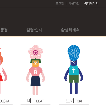
|
|
로그인
회원가입
축제페이지
회동정
칼럼/연재
활성화계획