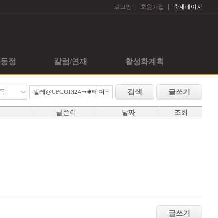
|
|
로그인
회원가입
축제페이지
회동정
칼럼/연재
활성화계획
글쓴이
날짜
조회